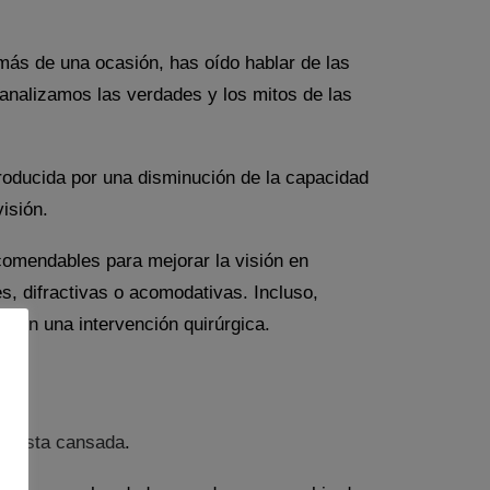
 más de una ocasión, has oído hablar de las
analizamos las verdades y los mitos de las
producida por una disminución de la capacidad
isión.
ecomendables para mejorar la visión en
es, difractivas o acomodativas. Incluso,
n en una intervención quirúrgica.
a vista cansada
.