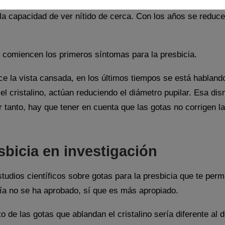
cristalino que es la que permite enfocar los objetos. Sim 
 capacidad de ver nítido de cerca. Con los años se reduce su
e comiencen los primeros síntomas para la presbicia.
ce la vista cansada, en los últimos tiempos se está habland
el cristalino, actúan reduciendo el diámetro pupilar. Esa d
 tanto, hay que tener en cuenta que las gotas no corrigen l
sbicia en investigación
studios científicos sobre gotas para la presbicia que te per
vía no se ha aprobado, sí que es más apropiado.
 de las gotas que ablandan el cristalino sería diferente al